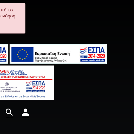
από το
τανόηση