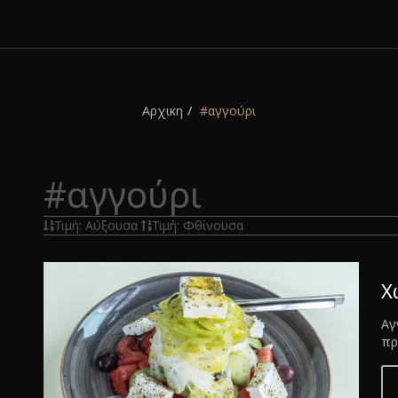
Αρχικη
#αγγούρι
#αγγούρι
Τιμή: Αύξουσα
Τιμή: Φθίνουσα
Χ
Αγ
πρ