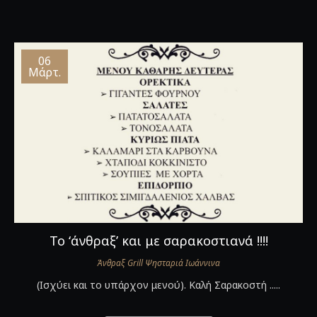
06
Μάρτ.
Το ‘άνθραξ’ και με σαρακοστιανά !!!!
Άνθραξ Grill Ψησταριά Ιωάννινα
(Ισχύει και το υπάρχον μενού). Καλή Σαρακοστή .....